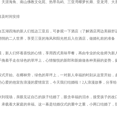
天涯海角、南山佛教文化苑、热带岛屿、三亚湾椰梦长廊、亚龙湾、大
及时间安排
湖四海的新人们抵达三亚后，可参观一下酒店（了解酒店周边美丽舒适
悄悄的二人世界，享受三亚的海风和阳光然后入住酒店，做婚礼前的准备
新人们怀着喜悦的心情，享用西式美味早餐，再由专业的化妆师为新人
手挽着手走在绿色的草坪上，心情愉悦的新郎和新娘做各种美丽的姿势，
开始。在椰林旁，绿色的草坪上，一对新人幸福的时刻从这里开始，走
的心爱的他宣告浪漫的爱情宣言，今天我们结婚啦！2人浪漫故事，分享
现场，亲眼见证自己的孩子结婚了，眼含幸福的泪水，接受孩子的改口
，承载着大家庭的幸福。这一幕是结婚仪式的重中之重，小两口结婚了，