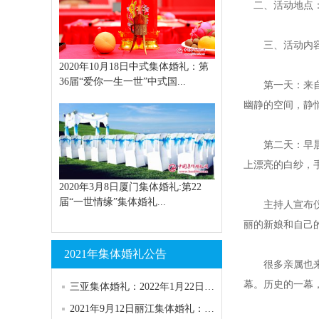
二、活动地点：
三、活动内容
2020年10月18日中式集体婚礼：第
36届“爱你一生一世”中式国...
第一天：来自五
幽静的空间，静
第二天：早晨，
上漂亮的白纱，
2020年3月8日厦门集体婚礼:第22
届“一世情缘”集体婚礼...
主持人宣布仪式
丽的新娘和自己
2021年集体婚礼公告
很多亲属也来到
幕。历史的一幕
三亚集体婚礼：2022年1月22日第151届“浪漫天涯”集体婚礼
2021年9月12日丽江集体婚礼：第58届香格里拉.丽江集体婚礼