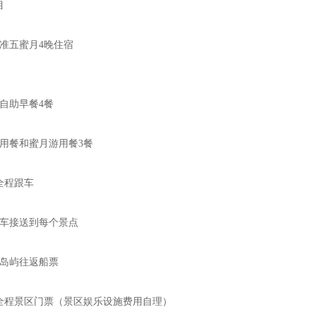
目
准五蜜月4晚住宿
自助早餐4餐
餐和蜜月游用餐3餐
程跟车
车接送到每个景点
岛屿往返船票
程景区门票（景区娱乐设施费用自理）