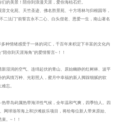
们的美景！陪你到浪漫天涯，爱你海枯石烂。
音文化苑、天竺圣迹、佛名胜景苑、十方塔林与归根园等，
不二法门”前誓言永不二心、白头偕老、恩爱一生，南山著名
多种情绪感受于一体的词汇，千百年来积淀下丰富的文化内
“陪你到天涯海角”的爱情誓言~！！
新湿润的空气、连绵起伏的青山、原始幽静的红树林、波平
扮的风情万种、光彩照人，蜜月中幸福的新人脚踩细腻的软
生难忘。
热带岛屿属热带海洋性气候，全年温和气爽，四季怡人。四
吧、网球场等海上和沙滩娱乐项目，将给每位新人带来原始、
结束。~！！