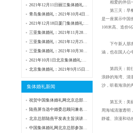
相爱的伴侣一路
2021年12月11日丽江集体婚礼：第59届香格里拉.丽江集体婚礼
第三天：早餐后
青岛集体婚礼：2021年10月4日第六十三届青岛“海之恋”集体婚礼
是一座展示中国
2021年12月18日厦门集体婚礼:第27届“一世情缘”主题集体婚礼
108米高、造价
三亚集体婚礼：2021年11月28日第148届“浪漫天涯”集体婚礼
三亚集体婚礼：2021年12月25日第149届“浪漫天涯”集体婚礼
下午新人朋友一
三亚集体婚礼：2021年10月30日第147届“浪漫天涯”集体婚礼
涵，也在国人心
2021年10月1日北京集体婚礼:第五十一届“与祖国同庆”集体婚礼
第四天：前往世
北京集体婚礼：2021年9月15日第四十二届“高雅浪漫”园林集体婚礼
浪静的海湾、清
沙，听着海浪的
集体婚礼新闻
祝贺中国集体婚礼网北京总部陆燕屏当选婚俗文化专业委员会常务主任
第五天：美丽的
陆燕屏当选中婚委总顾问兼名誉主任：为婚庆业的担当
周海域清澈透明
北京总部陆燕平发表主旨演讲，厦门会议隆重开幕
静谧、浪漫和动
中国集体婚礼网北京总部参加中国婚庆行业发展峰会