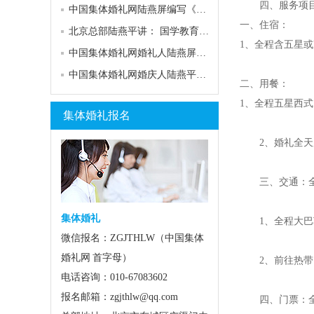
四、服务项
中国集体婚礼网陆燕屏编写《中国婚礼培训教程》
一、住宿：
北京总部陆燕平讲： 国学教育、婚俗文化、现代文明“三位一体
1、全程含五星或
中国集体婚礼网婚礼人陆燕屏出席齐齐哈尔婚礼节
中国集体婚礼网婚庆人陆燕平发表从中国婚礼业26年历史看未来
二、用餐：
1、全程五星西式
集体婚礼报名
2、婚礼全天用
三、交通：全
集体婚礼
1、全程大巴
微信报名：ZGJTHLW（中国集体
婚礼网 首字母）
2、前往热带
电话咨询：010-67083602
报名邮箱：zgjthlw@qq.com
四、门票：全