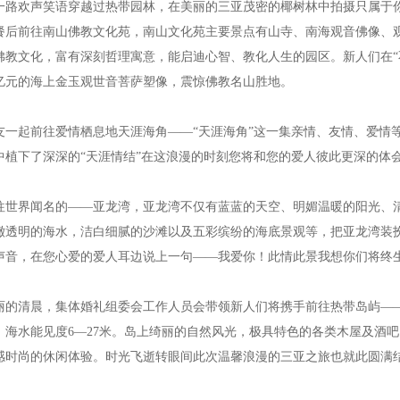
欢声笑语穿越过热带园林，在美丽的三亚茂密的椰树林中拍摄只属于你
前往南山佛教文化苑，南山文化苑主要景点有山寺、南海观音佛像、观
佛教文化，富有深刻哲理寓意，能启迪心智、教化人生的园区。新人们在“
6亿元的海上金玉观世音菩萨塑像，震惊佛教名山胜地。
起前往爱情栖息地天涯海角——“天涯海角”这一集亲情、友情、爱情等
中植下了深深的“天涯情结”在这浪漫的时刻您将和您的爱人彼此更深的体会
界闻名的——亚龙湾，亚龙湾不仅有蓝蓝的天空、明媚温暖的阳光、清
澈透明的海水，洁白细腻的沙滩以及五彩缤纷的海底景观等，把亚龙湾装
声音，在您心爱的爱人耳边说上一句——我爱你！此情此景我想你们将终
清晨，集体婚礼组委会工作人员会带领新人们将携手前往热带岛屿——
，海水能见度6—27米。岛上绮丽的自然风光，极具特色的各类木屋及酒
感时尚的休闲体验。时光飞逝转眼间此次温馨浪漫的三亚之旅也就此圆满